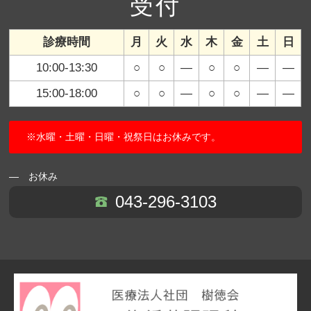
受付
診療時間
月
火
水
木
金
土
日
10:00-13:30
○
○
―
○
○
―
―
15:00-18:00
○
○
―
○
○
―
―
※水曜・土曜・日曜・祝祭日はお休みです。
― お休み
043-296-3103