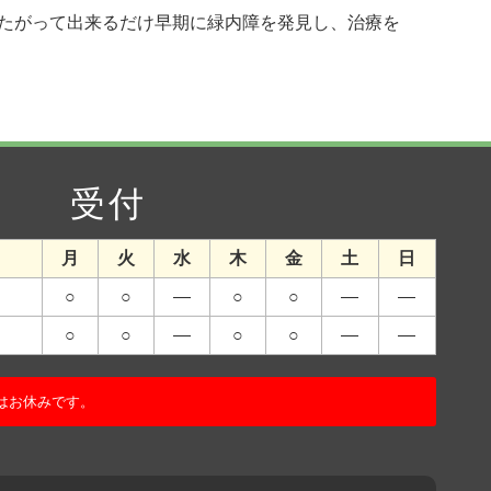
たがって出来るだけ早期に緑内障を発見し、治療を
受付
月
火
水
木
金
土
日
○
○
―
○
○
―
―
○
○
―
○
○
―
―
はお休みです。