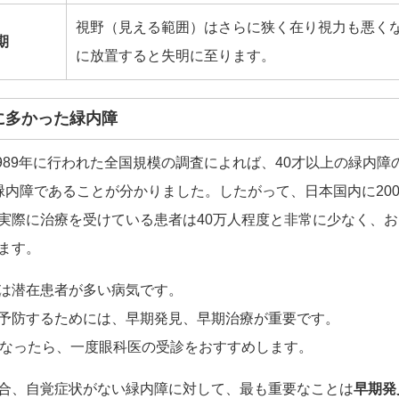
視野（見える範囲）はさらに狭く在り視力も悪く
期
に放置すると失明に至ります。
外に多かった緑内障
～1989年に行われた全国規模の調査によれば、40才以上の緑内障の
緑内障であることが分かりました。したがって、日本国内に20
実際に治療を受けている患者は40万人程度と非常に少なく、お
ます。
は潜在患者が多い病気です。
予防するためには、早期発見、早期治療が重要です。
になったら、一度眼科医の受診をおすすめします。
合、自覚症状がない緑内障に対して、最も重要なことは
早期発