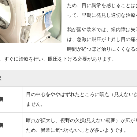
ため、目に異常を感じることは
って、早期に発見し適切な治療
我が国や欧米では、緑内障は失
は、急激に眼庄が上昇し目の痛
時間が経つほど治りにくくなる
、すぐに治療を行い、眼圧を下げる必要があります。
状
目の中心をややはずれたところに暗点（見えない
期
ません。
暗点が拡大し、視野の欠損(見えない範囲）が広が
期
ため、異常に気づかないことが多いようです。