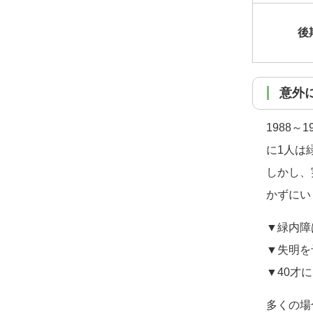
後
意
1988
に1人は
しかし、
かずにい
▼緑内障
▼失明を
▼40才
多くの場