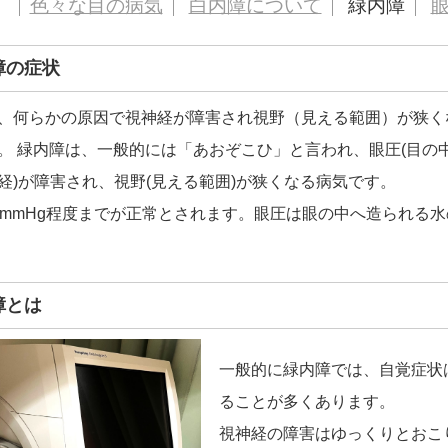
色々な目の病気
白内障について
緑内障
障の症状
、何らかの原因で視神経が障害され視野（見える範囲）が狭く
。 緑内障は、一般的には「あおぞこひ」と言われ、眼圧(目の
経)が障害され、視野(見える範囲)が狭くなる病気です。
1mmHg程度までが正常とされます。眼圧は眼の中へ造られる
障とは
一般的に緑内障では、自覚症状
ることが多くあります。
視神経の障害はゆっくりとおこ