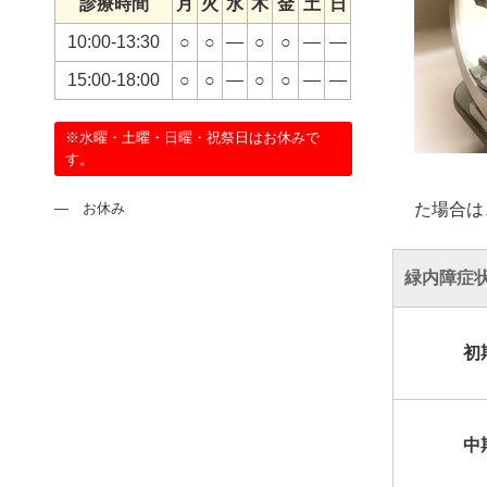
診療時間
月
火
水
木
金
土
日
10:00-13:30
○
○
―
○
○
―
―
15:00-18:00
○
○
―
○
○
―
―
※水曜・土曜・日曜・祝祭日はお休みで
す。
― お休み
た場合は
緑内障症
初
中