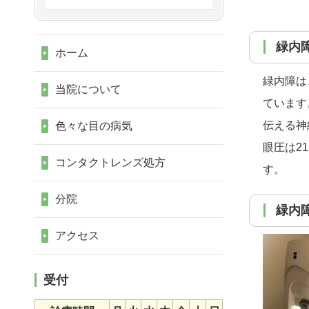
緑内
ホーム
緑内障は
当院について
ています
伝える神
色々な目の病気
眼圧は2
コンタクトレンズ処方
す。
分院
緑内
アクセス
受付