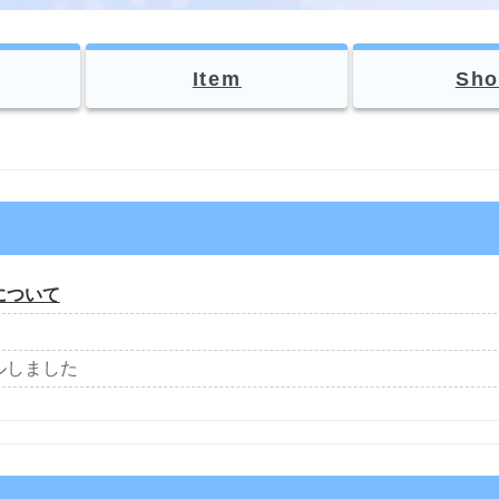
Item
Sho
について
ルしました