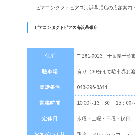
ピアコンタクトピアス海浜幕張店の店舗案内
ピアコンタクトピアス海浜幕張店
住所
〒261-0023 千葉県千
駐車場
有り（30分まで駐車券お
電話番号
043-296-3344
営業時間
10:00～13：30 15：00～
定休日
水曜・土曜・日曜・祝日
お支払い方法
現金、クレジットカード、P