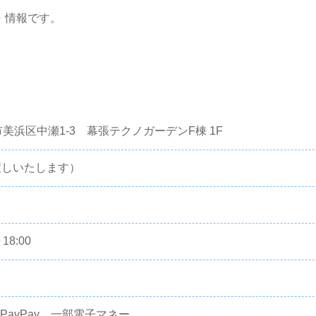
・情報です。
葉市美浜区中瀬1-3 幕張テクノガーデンF棟 1F
渡しいたします）
18:00
ayPay、一部電子マネー